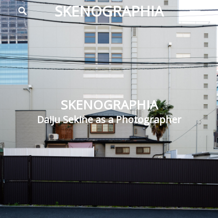
メ
検
SKENOGRAPHIA
索
イ
Daiju
ン
Sekine
メ
as
ニ
a
ュ
ー
Photographer
SKENOGRAPHIA
Daiju Sekine as a Photographer