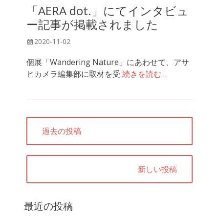
「AERA dot.」にてインタビュ
ー記事が掲載されました
投
2020-11-02
稿
個展「Wandering Nature」にあわせて、アサ
日
ヒカメラ編集部に取材を受
続きを読む…
投
過去の投稿
稿
ナ
ビ
新しい投稿
ゲ
ー
シ
最近の投稿
ョ