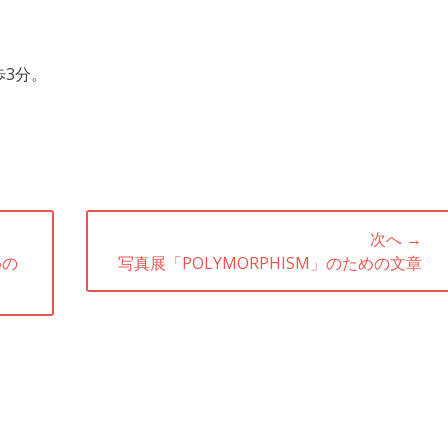
3分。
次へ →
めの
次
写真展「POLYMORPHISM」のための文章
の
記
事: