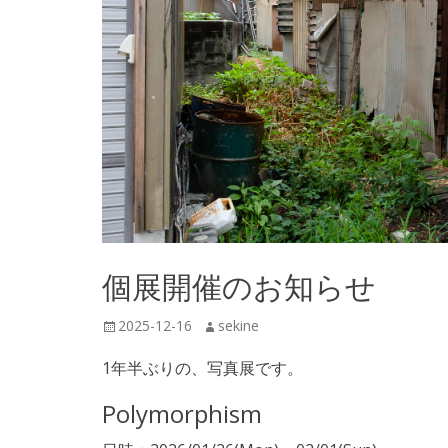
個展開催のお知らせ
投
2025-12-16
投
sekine
稿
稿
1年半ぶりの、写真展です。
日
者
Polymorphism