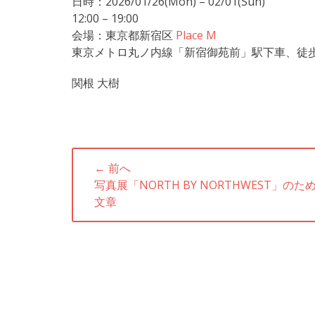
日時：2026/01/26(Mon) – 02/01(Sun)
12:00 – 19:00
会場：東京都新宿区
Place M
東京メトロ丸ノ内線「新宿御苑前」駅下車、徒歩
関根 大樹
投
← 前へ
稿
前
写真展「NORTH BY NORTHWEST」のた
ナ
の
文章
記
ビ
事:
ゲ
ー
シ