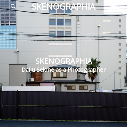
メ
検
SKENOGRAPHIA
索
イ
Daiju
ン
Sekine
メ
as
ニ
a
ュ
ー
Photographer
SKENOGRAPHIA
Daiju Sekine as a Photographer