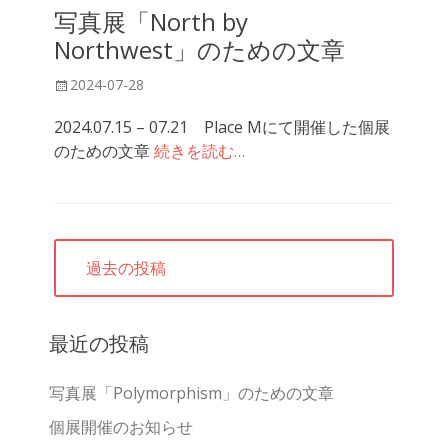
写真展「North by
Northwest」のための文章
投
2024-07-28
稿
2024.07.15 – 07.21 Place Mにて開催した個展
日
のための文章
続きを読む…
投
過去の投稿
稿
ナ
ビ
最近の投稿
ゲ
ー
写真展「Polymorphism」のための文章
シ
個展開催のお知らせ
ョ